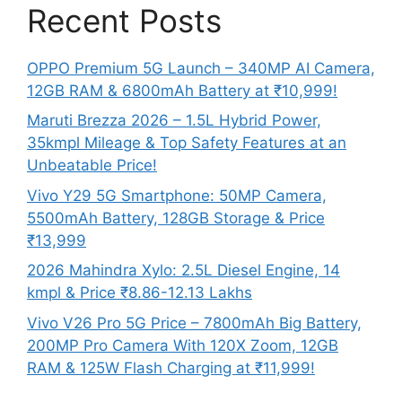
Recent Posts
OPPO Premium 5G Launch – 340MP AI Camera,
12GB RAM & 6800mAh Battery at ₹10,999!
Maruti Brezza 2026 – 1.5L Hybrid Power,
35kmpl Mileage & Top Safety Features at an
Unbeatable Price!
Vivo Y29 5G Smartphone: 50MP Camera,
5500mAh Battery, 128GB Storage & Price
₹13,999
2026 Mahindra Xylo: 2.5L Diesel Engine, 14
kmpl & Price ₹8.86-12.13 Lakhs
Vivo V26 Pro 5G Price – 7800mAh Big Battery,
200MP Pro Camera With 120X Zoom, 12GB
RAM & 125W Flash Charging at ₹11,999!