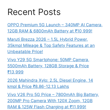
Recent Posts
OPPO Premium 5G Launch – 340MP AI Camera,
12GB RAM & 6800mAh Battery at ₹10,999!
Maruti Brezza 2026 – 1.5L Hybrid Power,
35kmpl Mileage & Top Safety Features at an
Unbeatable Price!
Vivo Y29 5G Smartphone: 50MP Camera,
5500mAh Battery, 128GB Storage & Price
₹13,999
2026 Mahindra Xylo: 2.5L Diesel Engine, 14
kmpl & Price ₹8.86-12.13 Lakhs
Vivo V26 Pro 5G Price – 7800mAh Big Battery,
200MP Pro Camera With 120X Zoom, 12GB
RAM & 125W Flash Charging at ₹11,999!