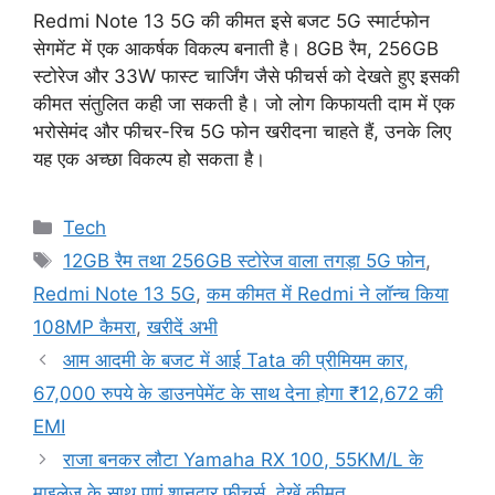
Redmi Note 13 5G की कीमत इसे बजट 5G स्मार्टफोन
सेगमेंट में एक आकर्षक विकल्प बनाती है। 8GB रैम, 256GB
स्टोरेज और 33W फास्ट चार्जिंग जैसे फीचर्स को देखते हुए इसकी
कीमत संतुलित कही जा सकती है। जो लोग किफायती दाम में एक
भरोसेमंद और फीचर-रिच 5G फोन खरीदना चाहते हैं, उनके लिए
यह एक अच्छा विकल्प हो सकता है।
Categories
Tech
Tags
12GB रैम तथा 256GB स्टोरेज वाला तगड़ा 5G फोन
,
Redmi Note 13 5G
,
कम कीमत में Redmi ने लॉन्च किया
108MP कैमरा
,
खरीदें अभी
आम आदमी के बजट में आई Tata की प्रीमियम कार,
67,000 रुपये के डाउनपेमेंट के साथ देना होगा ₹12,672 की
EMI
राजा बनकर लौटा Yamaha RX 100, 55KM/L के
माइलेज के साथ पाएं शानदार फीचर्स, देखें कीमत