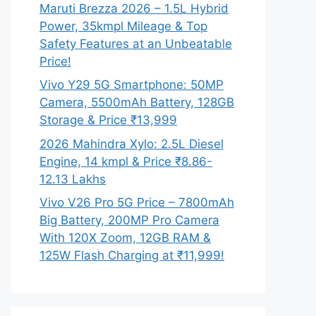
Maruti Brezza 2026 – 1.5L Hybrid
Power, 35kmpl Mileage & Top
Safety Features at an Unbeatable
Price!
Vivo Y29 5G Smartphone: 50MP
Camera, 5500mAh Battery, 128GB
Storage & Price ₹13,999
2026 Mahindra Xylo: 2.5L Diesel
Engine, 14 kmpl & Price ₹8.86-
12.13 Lakhs
Vivo V26 Pro 5G Price – 7800mAh
Big Battery, 200MP Pro Camera
With 120X Zoom, 12GB RAM &
125W Flash Charging at ₹11,999!