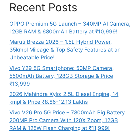
Recent Posts
OPPO Premium 5G Launch – 340MP AI Camera,
12GB RAM & 6800mAh Battery at ₹10,999!
Maruti Brezza 2026 – 1.5L Hybrid Power,
35kmpl Mileage & Top Safety Features at an
Unbeatable Price!
Vivo Y29 5G Smartphone: 50MP Camera,
5500mAh Battery, 128GB Storage & Price
₹13,999
2026 Mahindra Xylo: 2.5L Diesel Engine, 14
kmpl & Price ₹8.86-12.13 Lakhs
Vivo V26 Pro 5G Price – 7800mAh Big Battery,
200MP Pro Camera With 120X Zoom, 12GB
RAM & 125W Flash Charging at ₹11,999!